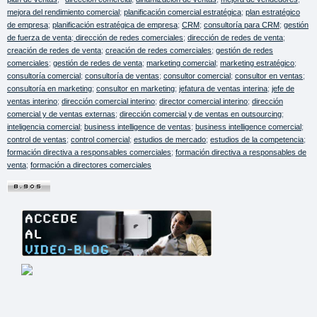
mejora del rendimiento comercial
;
planificación comercial estratégica
;
plan estratégico
de empresa
;
planificación estratégica de empresa
;
CRM
;
consultoría para CRM
;
gestión
de fuerza de venta
;
dirección de redes comerciales
;
dirección de redes de venta
;
creación de redes de venta
;
creación de redes comerciales
;
gestión de redes
comerciales
;
gestión de redes de venta
;
marketing comercial
;
marketing estratégico
;
consultoría comercial
;
consultoría de ventas
;
consultor comercial
;
consultor en ventas
;
consultoría en marketing
;
consultor en marketing
;
jefatura de ventas interina
;
jefe de
ventas interino
;
dirección comercial interino
;
director comercial interino
;
dirección
comercial y de ventas externas
;
dirección comercial y de ventas en outsourcing
;
inteligencia comercial
;
business intelligence de ventas
;
business intelligence comercial
;
control de ventas
;
control comercial
;
estudios de mercado
;
estudios de la competencia
;
formación directiva a responsables comerciales
;
formación directiva a responsables de
venta
;
formación a directores comerciales