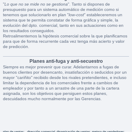
"
Lo que no se mide no se gestiona
". Tanto si dispones de
presupuesto para un sistema automático de medición como si
tenemos que solucionarlo en plan "
low-cost
" estableceremos un
sistema que te permita constatar de forma gráfica y simple, la
evolución del dpto. comercial, tanto en sus actuaciones como en
los resultados conseguidos.
Retroalimentemos la hipótesis comercial sobre la que planificamos
para que de forma recurrente cada vez tenga más acierto y valor
de predicción.
Planes anti-fuga y anti-secuestro
Siempre es mejor prevenir que curar. Adelantarnos a fugas de
buenos clientes por desencanto, insatisfacción o seducidos por un
mayor "cariñito" recibido desde los rivales pretendientes, e incluso
limitar la dependencia de los comerciales frente a cambios de
empleador y por tanto a un arrastre de una parte de la cartera
asignada, son los objetivos que persiguen estos planes,
descuidados mucho normalmente por las Gerencias.
plan de ventas
;
dirección comercial
;
dinamización de ventas
;
mejora de vendedores
;